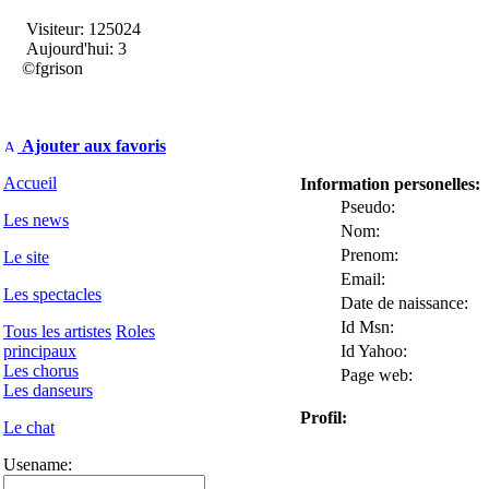
Visiteur: 125024
Aujourd'hui: 3
©fgrison
Ajouter aux favoris
Accueil
Information personelles:
Pseudo:
Les news
Nom:
Prenom:
Le site
Email:
Les spectacles
Date de naissance:
Id Msn:
Tous les artistes
Roles
principaux
Id Yahoo:
Les chorus
Page web:
Les danseurs
Profil:
Le chat
Usename: