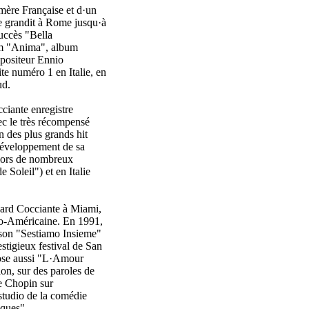
mère Française et d·un
te grandit à Rome jusqu·à
uccès "Bella
bum "Anima", album
mpositeur Ennio
te numéro 1 en Italie, en
ud.
ciante enregistre
c le très récompensé
un des plus grands hit
 développement de sa
alors de nombreux
Soleil") et en Italie
hard Cocciante à Miami,
ino-Américaine. En 1991,
anson "Sestiamo Insieme"
stigieux festival de San
ose aussi "L·Amour
on, sur des paroles de
e Chopin sur
 studio de la comédie
iques".