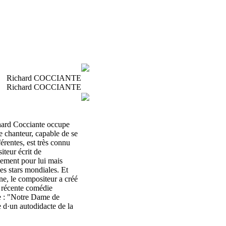
Richard COCCIANTE
Richard COCCIANTE
hard Cocciante occupe
e chanteur, capable de se
érentes, est très connu
iteur écrit de
ement pour lui mais
es stars mondiales. Et
ne, le compositeur a créé
s récente comédie
e : "Notre Dame de
re d·un autodidacte de la