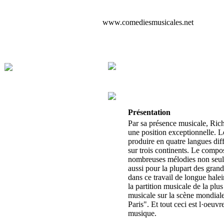
www.comediesmusicales.net
Présentation
Par sa présence musicale, Ric
une position exceptionnelle. L
produire en quatre langues diff
sur trois continents. Le compos
nombreuses mélodies non seul
aussi pour la plupart des grand
dans ce travail de longue halei
la partition musicale de la plu
musicale sur la scène mondial
Paris". Et tout ceci est l·oeuv
musique.