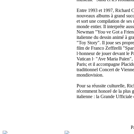
Entre 1993 et 1997, Richard C
nouveaux albums à grand succè
et sort une compilation de ses 
monde entier. Il interpréte au
Newman "You·ve Got a Friend
italienne du dessin animé à g
"Toy Story". Il joue ses propr
film de Franco Zeffirelli "Spa
l·honneur de jouer devant le P
Vatican l· "Ave Maria Païen",
Paris; et il accompagne Plac
traditionnel Concert de Vienne
mondiovision.
Pour sa réussite culturelle, Ri
récemment honoré de la plus 
italienne : la Grande Ufficiale 
P