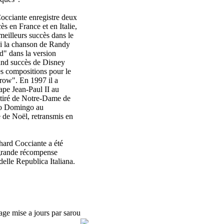
occiante enregistre deux
s en France et en Italie,
meilleurs succès dans le
ssi la chanson de Randy
" dans la version
rand succès de Disney
es compositions pour le
rrow". En 1997 il a
ape Jean-Paul II au
 tiré de Notre-Dame de
ido Domingo au
 de Noël, retransmis en
chard Cocciante a été
grande récompense
delle Republica Italiana.
age mise a jours par sarou