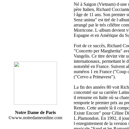
Né à Saigon (Vietnam) d·une 
père Italien, Richard Coccian
l·âge de 11 ans. Son premier s
Senz·anima" est tiré de l·al
arrangé par le trés célèbre co
Morricone. L·album devient vi
Espagne et en Amérique du S
Fort de ce succès, Richard Coc
"Concerto per Margherita" ave
Vangelis. Ce titre devint vite 
internationaux, permettant le
notoriété en France. Suivent 
numéros 1 en France ("Coup de 
("Cervo a Primavera").
La fin des années 80 voit Ric
concentré sur sa carrière Lat
il retourne en Italie où sa ch
remporte le premier prix au pre
Remo. Cette année là il comp
Notre Dame de Paris
Existe Encore" pour Céline Di
©www.notredameonline.com
L.Plamondon. En 1992, il jou
l·enregistrement de la version
musicale "Sand et les Romant