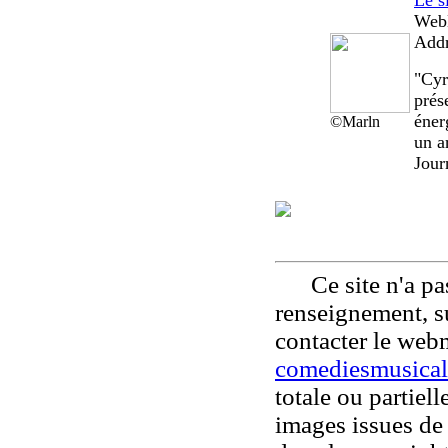
Le s
Web
Addr
"Cyr
prés
éner
©Marln
un a
Jour
Ce site n'a pas
renseignement, su
contacter le web
comediesmusical
totale ou partiell
images issues de 