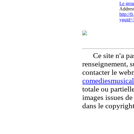
Le grou
Address
http://
yguid=
Ce site n'a pas
renseignement, su
contacter le web
comediesmusical
totale ou partiell
images issues de 
dans le copyright