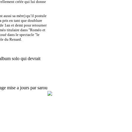
ellement créée qui lui donne
st aussi sa mère) qu’il postule
a pris en tant que doublure
 de 1an et demi pour retourner
oméo titulaire dans "Roméo et
joué dans le spectacle "le
ôle du Renard.
album solo qui devrait
age mise a jours par sarou