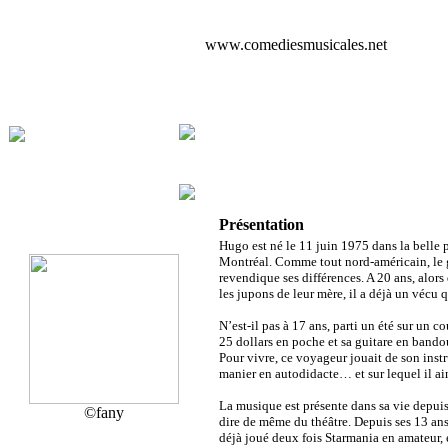
www.comediesmusicales.net
Présentation
Hugo est né le 11 juin 1975 dans la belle 
Montréal. Comme tout nord-américain, le g
revendique ses différences. A 20 ans, alors
les jupons de leur mère, il a déjà un vécu q
N’est-il pas à 17 ans, parti un été sur un 
25 dollars en poche et sa guitare en bandou
Pour vivre, ce voyageur jouait de son instr
manier en autodidacte… et sur lequel il a
La musique est présente dans sa vie depuis
©fany
dire de même du théâtre. Depuis ses 13 ans,
déjà joué deux fois Starmania en amateur, 