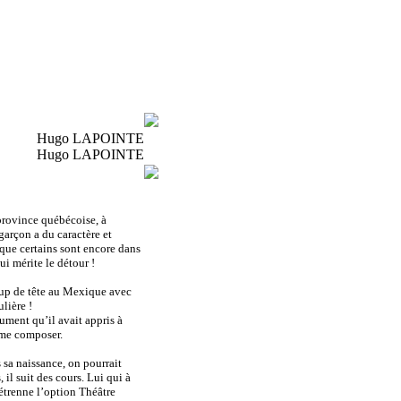
Hugo LAPOINTE
Hugo LAPOINTE
province québécoise, à
arçon a du caractère et
 que certains sont encore dans
ui mérite le détour !
coup de tête au Mexique avec
lière !
ument qu’il avait appris à
ime composer.
 sa naissance, on pourrait
 il suit des cours. Lui qui à
étrenne l’option Théâtre