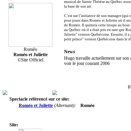
musical de Sainte Thérèse au Québec nouv
la base de son art.
C’est sur l’initiative de son manager (qui e
pour jouer dans Roméo et Juliette où il ser
de Roméo. Il quittera cette troupe au bout
au Québec où il a était pris en tant que R
Juliette" version Québécoise. Ensuite, il a 
petit prince" version Québécoise dans le r
Roméo
News
Roméo et Juliette
Hugo travaille actuellement sur son 
©Site Officiel
voir le jour courant 2006
P
Spectacle référencé sur ce site:
Roméo et Juliette
(Alternant):
Roméo
Site: