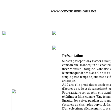
www.comediesmusicales.net
Présentation
Sur son passeport
Joy Esther
aurait 
comédienne, mannequin ou chanteuse,
inscrire artiste. D'origine lyonnaise,
le mannequinât dès 8 ans. Ce qui au 
simple passe-temps de jeunesse a été
artistique.
A 10 ans, elle prend des cours de cha
d'heures de judo et de sa scolarité : 
Pour satisfaire son appétit, elle tiend
téléfilms et films comme "Une femm
Ensuite, Joy suivra pendant trois ans
s'essaiera au chant plus pop-rock da
D'un éclectisme déconcertant, tout e