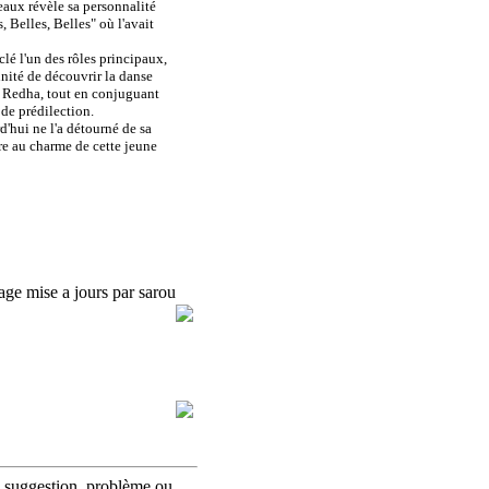
eaux révèle sa personnalité
, Belles, Belles" où l'avait
 clé l'un des rôles principaux,
unité de découvrir la danse
e Redha, tout en conjuguant
 de prédilection.
d'hui ne l'a détourné de sa
dre au charme de cette jeune
age mise a jours par sarou
 suggestion, problème ou