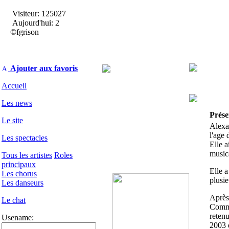
Visiteur: 125027
Aujourd'hui: 2
©fgrison
Ajouter aux favoris
Accueil
Les news
Prése
Le site
Alexa
l'age 
Les spectacles
Elle a
music
Tous les artistes
Roles
principaux
Elle a
Les chorus
plusie
Les danseurs
Après 
Le chat
Comma
retenu
Usename:
2003 e