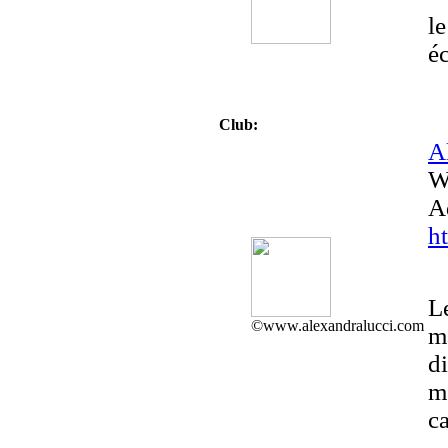
l
é
Club:
A
W
A
h
L
©www.alexandralucci.com
m
d
m
c