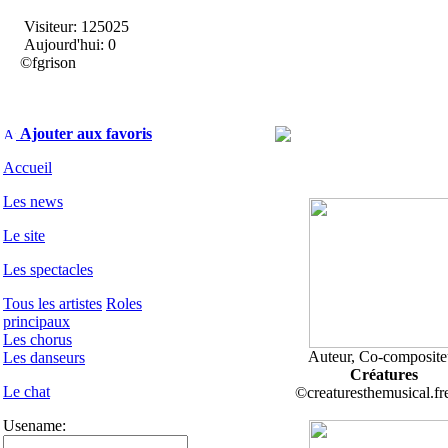
Visiteur: 125025
Aujourd'hui: 0
©fgrison
Ajouter aux favoris
Accueil
Les news
Le site
Les spectacles
Tous les artistes
Roles
principaux
Les chorus
Auteur, Co-composite
Les danseurs
Créatures
Le chat
©creaturesthemusical.fre
Usename: