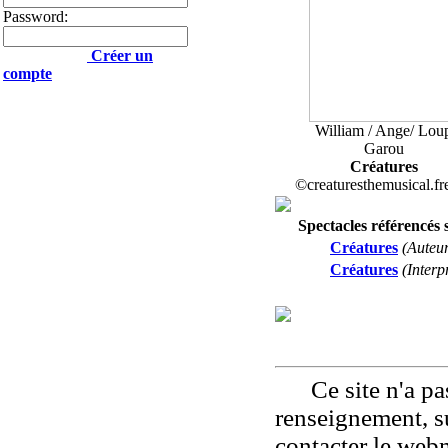
Password:
Créer un
compte
William / Ange/ Lou
Garou
Créatures
©creaturesthemusical.fre
Spectacles référencés s
Créatures
(Aute
Créatures
(Inter
Ce site n'a pas
renseignement, su
contacter le web