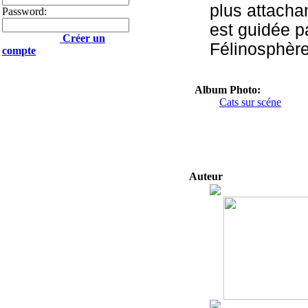
plus attacha
Password:
est guidée p
Créer un
Félinosphère
compte
Album Photo:
Cats sur scéne
Auteur