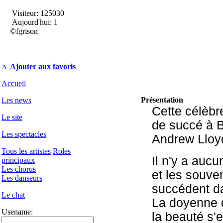
Visiteur: 125030
Aujourd'hui: 1
©fgrison
Ajouter aux favoris
Accueil
Présentation
Les news
Cette célèbr
Le site
de succé à B
Les spectacles
Andrew Lloy
Tous les artistes
Roles
Il n'y a aucu
principaux
Les chorus
et les souven
Les danseurs
succédent da
Le chat
La doyenne d
Usename:
la beauté s'