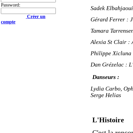
Password:
Sadek Elbahjaoui
Créer un
Gérard Ferrer : 
compte
Tamara Tarrensen
Alexia St Clair :
Philippe Xicluna
Dan Grézelac : L
Danseurs :
Lydia Carbo,
Oph
Serge Helias
L'Histoire
C'est la renco