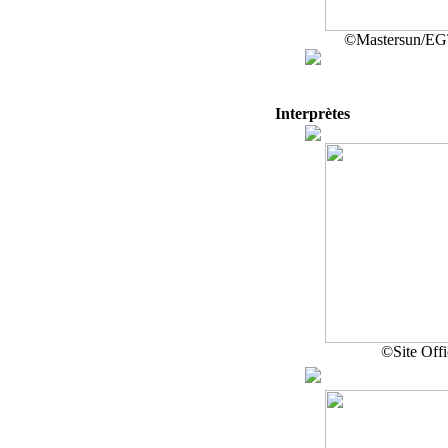
©Mastersun/E
Interprètes
©Site Offi